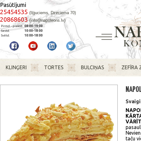
Pasūtījumi
25454535
(Iļģuciems, Dzirciema 70)
20868603
(info@napoleons.lv)
Pirmd. - piektd.
08:00-19:00
Sestd.
10:00-18:00
Svētd.
10:00-18:00
KLINĢERI
TORTES
BULCIŅAS
ZEFĪRA 
NAPO
Svaigi
NAP
KĀRTA
VĀRĪT
pasaul
Nevien
taču vi