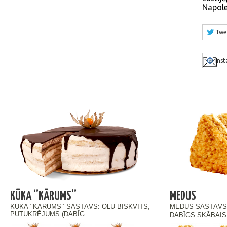
Napol
Twe
Ins
KŪKA ‘’KĀRUMS’’
MEDUS
KŪKA ‘’KĀRUMS’’ SASTĀVS: OLU BISKVĪTS,
MEDUS SASTĀVS:
PUTUKRĒJUMS (DABĪG...
DABĪGS SKĀBAIS 