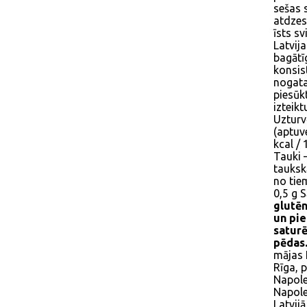
sešas 
atdzes
īsts sv
Latvija
bagātī
konsis
nogatav
piesūk
izteikt
Uzturv
(aptuv
kcal /
Tauki 
tauksk
no tie
0,5 g 
glutēn
un pie
saturē
pēdas
mājas 
Rīga, 
Napole
Napole
Latvij