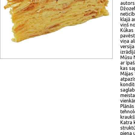
autors
Džozef
neticīb
klajā 
viņš n
Kūkas 
pavēst
viņa al
versij
izrādīj
Mūsu N
ar īpa
kas sa
Mājas 
atpazī
kondit
saglab
meista
vienkā
Plānās
tehnolo
kraukš
Katra 
strukt
piena 