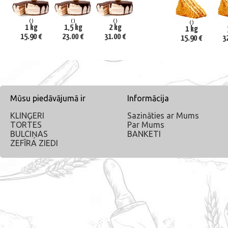
()
()
()
()
1 kg
1,5 kg
2 kg
1 kg
15.90 €
23.00 €
31.00 €
15.90 €
3
Mūsu piedāvājumā ir
Informācija
KLINĢERI
Sazināties ar Mums
TORTES
Par Mums
BULCIŅAS
BANKETI
ZEFĪRA ZIEDI