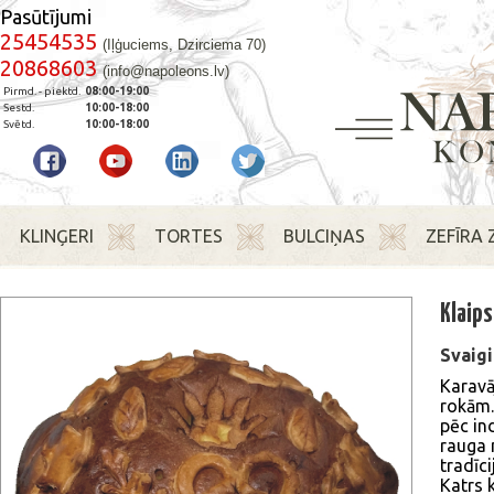
Pasūtījumi
25454535
(Iļģuciems, Dzirciema 70)
20868603
(info@napoleons.lv)
Pirmd. - piektd.
08:00-19:00
Sestd.
10:00-18:00
Svētd.
10:00-18:00
KLINĢERI
TORTES
BULCIŅAS
ZEFĪRA 
Klaips
Svaigi
Karavāj
rokām.
pēc in
rauga 
tradīc
Katrs 