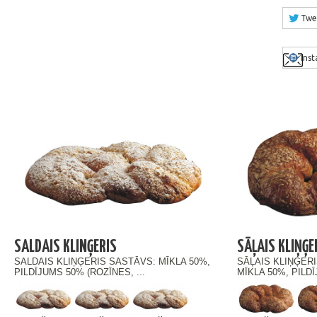
Twe
Ins
SALDAIS KLINĢERIS
SĀĻAIS KLIŅĢE
SALDAIS KLIŅĢERIS SASTĀVS: MĪKLA 50%,
SĀĻAIS KLIŅĢERI
PILDĪJUMS 50% (ROZĪNES, ...
MĪKLA 50%, PILDĪ