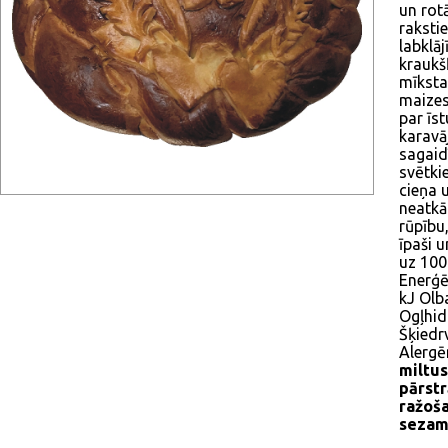
un rot
raksti
labklā
kraukš
mīksta 
maizes
par īs
karavā
sagaid
svētkie
cieņa 
neatkā
rūpību,
īpaši 
uz 100
Enerģē
kJ Olb
Ogļhid
Šķiedr
Alergēn
miltus
pārstr
ražoša
sezama