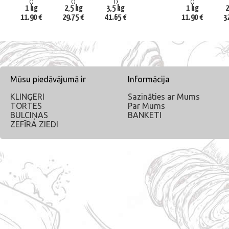
()
()
()
()
1 kg
2,5 kg
3,5 kg
1 kg
2
11.90 €
29.75 €
41.65 €
11.90 €
3
Mūsu piedāvājumā ir
Informācija
KLINĢERI
Sazināties ar Mums
TORTES
Par Mums
BULCIŅAS
BANKETI
ZEFĪRA ZIEDI